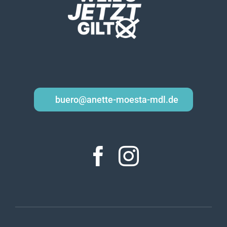
buero@anette-moesta-mdl.de